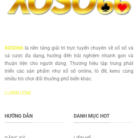
XOSO66
là nền tảng giải trí trực tuyến chuyên về xổ số và
cá cược đa dạng, hướng đến trải nghiệm nhanh gọn và
thuận tiện cho người dùng. Thương hiệu tập trung phát
triển các sản phẩm như xổ số online, lô đề, keno cùng
nhiều trò chơi đổi thưởng phổ biến khác.
LLWIN.COM
HƯỚNG DẪN
DANH MỤC HOT