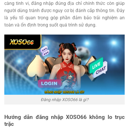
càng tinh vi, đăng nhập đúng địa chỉ chính thức còn giúp
người dùng tránh được nguy cơ bị đánh cắp thông tin. Đây
là yếu tố quan trọng góp phần đảm bảo trải nghiệm an
toàn và ổn định trong suốt quá trình sử dụng.
Đăng nhập XOSO66 là gì?
Hướng dẫn đăng nhập XOSO66 không lo trục
trặc