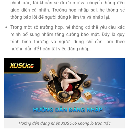
chính xác, tài khoản sẽ được mở và chuyển thẳng đến
giao diện cá nhân. Trường hợp nhập sai, hệ thống sẽ
thông báo lỗi để người dùng kiểm tra và nhập lại.
Trong một số trường hợp, hệ thống có thể yêu cầu xác
minh bổ sung nhằm tăng cường bảo mật. Đây là quy
trình bình thường và người dùng chỉ cần làm theo
hướng dẫn để hoàn tất việc đăng nhập.
Hướng dẫn đăng nhập XOSO66 không lo trục trặc