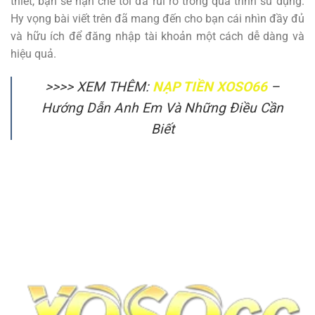
thiết, bạn sẽ hạn chế tối đa rủi ro trong quá trình sử dụng.
Hy vọng bài viết trên đã mang đến cho bạn cái nhìn đầy đủ
và hữu ích để đăng nhập tài khoản một cách dễ dàng và
hiệu quả.
>>>> XEM THÊM:
NẠP TIỀN XOSO66
–
Hướng Dẫn Anh Em Và Những Điều Cần
Biết