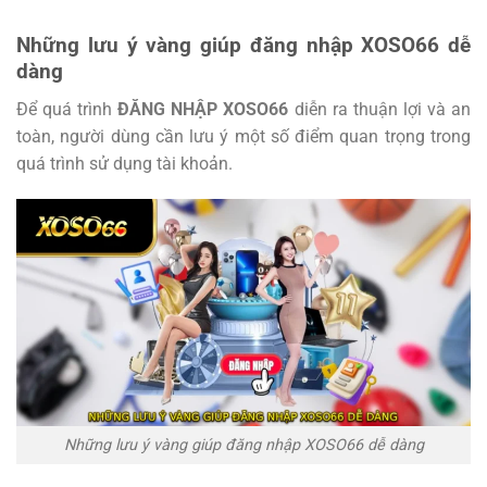
Những lưu ý vàng giúp đăng nhập XOSO66 dễ
dàng
Để quá trình
ĐĂNG NHẬP XOSO66
diễn ra thuận lợi và an
toàn, người dùng cần lưu ý một số điểm quan trọng trong
quá trình sử dụng tài khoản.
Những lưu ý vàng giúp đăng nhập XOSO66 dễ dàng