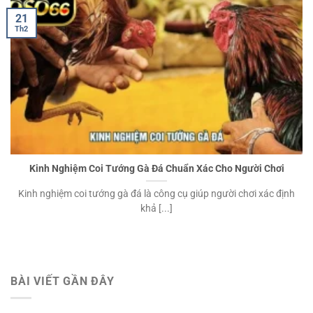
21
Th2
Kinh Nghiệm Coi Tướng Gà Đá Chuẩn Xác Cho Người Chơi
Kinh nghiệm coi tướng gà đá là công cụ giúp người chơi xác định
khả [...]
BÀI VIẾT GẦN ĐÂY