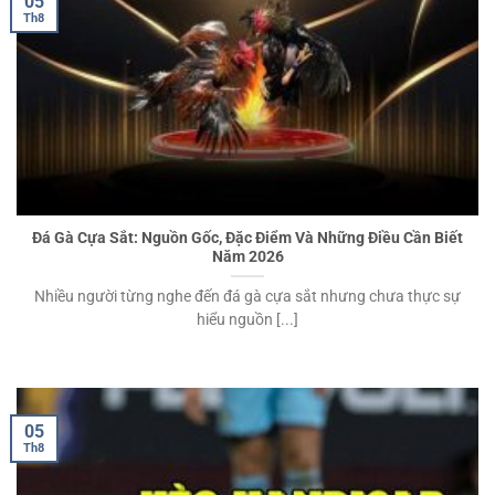
05
Th8
Đá Gà Cựa Sắt: Nguồn Gốc, Đặc Điểm Và Những Điều Cần Biết
Năm 2026
Nhiều người từng nghe đến đá gà cựa sắt nhưng chưa thực sự
hiểu nguồn [...]
05
Th8