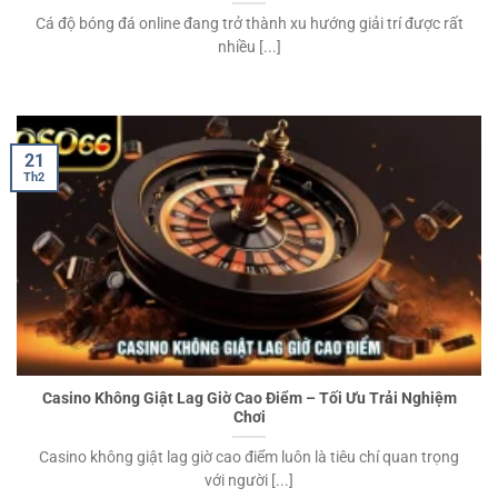
Cá độ bóng đá online đang trở thành xu hướng giải trí được rất
nhiều [...]
21
Th2
Casino Không Giật Lag Giờ Cao Điểm – Tối Ưu Trải Nghiệm
Chơi
Casino không giật lag giờ cao điểm luôn là tiêu chí quan trọng
với người [...]