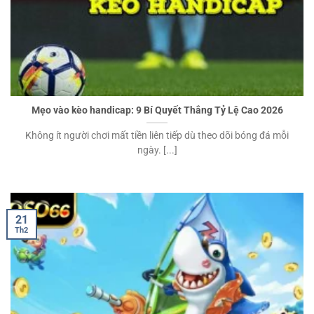
Mẹo vào kèo handicap: 9 Bí Quyết Thắng Tỷ Lệ Cao 2026
Không ít người chơi mất tiền liên tiếp dù theo dõi bóng đá mỗi
ngày. [...]
21
Th2