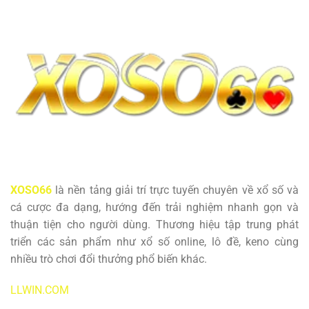
XOSO66
là nền tảng giải trí trực tuyến chuyên về xổ số và
cá cược đa dạng, hướng đến trải nghiệm nhanh gọn và
thuận tiện cho người dùng. Thương hiệu tập trung phát
triển các sản phẩm như xổ số online, lô đề, keno cùng
nhiều trò chơi đổi thưởng phổ biến khác.
LLWIN.COM