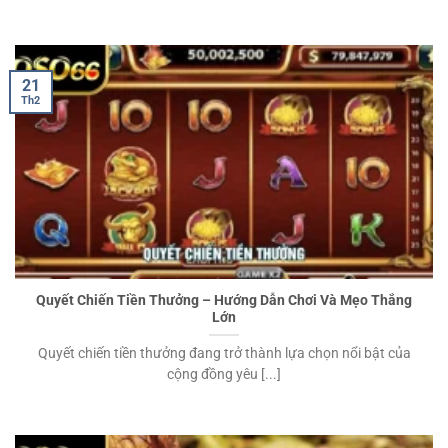
21
Th2
Quyết Chiến Tiền Thưởng – Hướng Dẫn Chơi Và Mẹo Thắng
Lớn
Quyết chiến tiền thưởng đang trở thành lựa chọn nổi bật của
cộng đồng yêu [...]