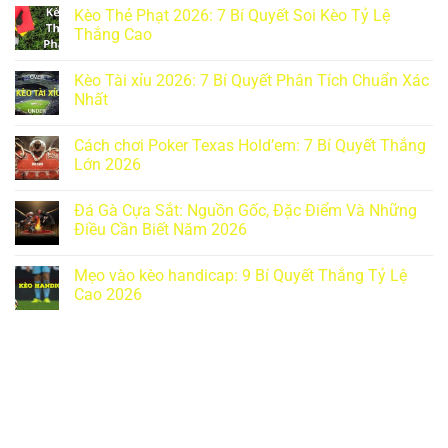
Kèo Thẻ Phạt 2026: 7 Bí Quyết Soi Kèo Tỷ Lệ
Thắng Cao
Kèo Tài xỉu 2026: 7 Bí Quyết Phân Tích Chuẩn Xác
Nhất
Cách chơi Poker Texas Hold’em: 7 Bí Quyết Thắng
Lớn 2026
Đá Gà Cựa Sắt: Nguồn Gốc, Đặc Điểm Và Những
Điều Cần Biết Năm 2026
Mẹo vào kèo handicap: 9 Bí Quyết Thắng Tỷ Lệ
Cao 2026