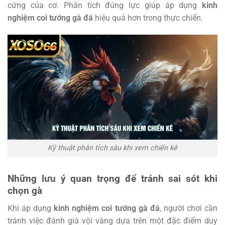
cứng của cơ. Phân tích đúng lực giúp áp dụng
kinh
nghiệm coi tướng gà đá
hiệu quả hơn trong thực chiến.
Kỹ thuật phân tích sâu khi xem chiến kê
Những lưu ý quan trọng để tránh sai sót khi
chọn gà
Khi áp dụng
kinh nghiệm coi tướng gà đá
, người chơi cần
tránh việc đánh giá vội vàng dựa trên một đặc điểm duy