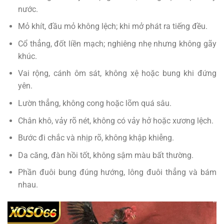
nước.
Mỏ khít, đầu mỏ không lệch; khi mở phát ra tiếng đều.
Cổ thẳng, đốt liền mạch; nghiêng nhẹ nhưng không gãy
khúc.
Vai rộng, cánh ôm sát, không xệ hoặc bung khi đứng
yên.
Lườn thẳng, không cong hoặc lõm quá sâu.
Chân khô, vảy rõ nét, không có vảy hở hoặc xương lệch.
Bước đi chắc và nhịp rõ, không khập khiễng.
Da căng, đàn hồi tốt, không sậm màu bất thường.
Phần đuôi bung đúng hướng, lông đuôi thẳng và bám
nhau.