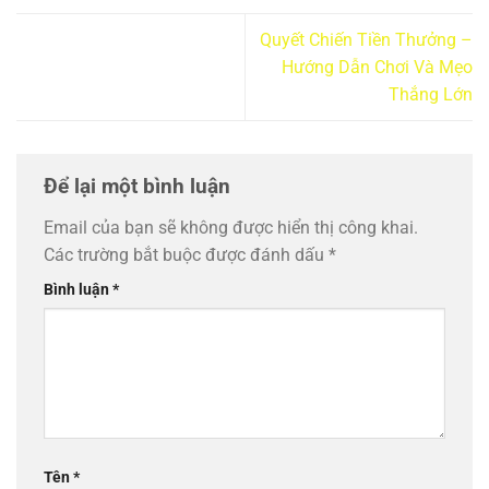
Quyết Chiến Tiền Thưởng –
Hướng Dẫn Chơi Và Mẹo
Thắng Lớn
Để lại một bình luận
Email của bạn sẽ không được hiển thị công khai.
Các trường bắt buộc được đánh dấu
*
Bình luận
*
Tên
*