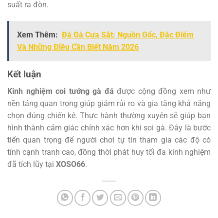
suất ra đòn.
Xem Thêm:
Đá Gà Cựa Sắt: Nguồn Gốc, Đặc Điểm
Và Những Điều Cần Biết Năm 2026
Kết luận
Kinh nghiệm coi tướng gà đá
được cộng đồng xem như
nền tảng quan trọng giúp giảm rủi ro và gia tăng khả năng
chọn đúng chiến kê. Thực hành thường xuyên sẽ giúp bạn
hình thành cảm giác chính xác hơn khi soi gà. Đây là bước
tiến quan trọng để người chơi tự tin tham gia các độ có
tính cạnh tranh cao, đồng thời phát huy tối đa kinh nghiệm
đã tích lũy tại
XOSO66
.