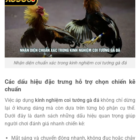
Nhận diện chuẩn xác trong kinh nghiệm coi tướng gà đá
Các dấu hiệu đặc trưng hỗ trợ chọn chiến kê
chuẩn
Việc áp dụng
kinh nghiệm coi tướng gà đá
không chỉ dừng
lại ở khung dáng mà còn dựa trên từng bộ phận cụ thể.
Dưới đây là danh sách những dấu hiệu quan trọng giúp
người chơi đánh giá nhanh chiến kê:
Mắt sáng và chuyển động nhanh, không đục hoặc chảy